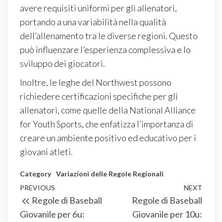
avere requisiti uniformi per gli allenatori,
portando a una variabilità nella qualità
dell’allenamento tra le diverse regioni. Questo
può influenzare l’esperienza complessiva e lo
sviluppo dei giocatori.
Inoltre, le leghe del Northwest possono
richiedere certificazioni specifiche per gli
allenatori, come quelle della National Alliance
for Youth Sports, che enfatizza l’importanza di
creare un ambiente positivo ed educativo per i
giovani atleti.
Category
Variazioni delle Regole Regionali
Post
Previous
PREVIOUS
NEXT
Next
Regole di Baseball
Regole di Baseball
navigation
Post
Post
Giovanile per 6u:
Giovanile per 10u: