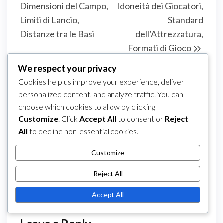
Dimensioni del Campo,
Idoneità dei Giocatori,
Limiti di Lancio,
Standard
Distanze tra le Basi
dell’Attrezzatura,
Formati di Gioco
We respect your privacy
About The Author
Cookies help us improve your experience, deliver
Luca Ferri
personalized content, and analyze traffic. You can
Luca Ferri è un appassionato di baseball
choose which cookies to allow by clicking
giovanile e scrittore di regole per il gioco.
Customize
. Click
Accept All
to consent or
Reject
Cresciuto in una piccola città italiana, ha
All
to decline non-essential cookies.
dedicato la sua vita a insegnare ai giovani
Customize
l'importanza del fair play e della disciplina
attraverso lo sport. Con il suo approccio pratico
Reject All
e coinvolgente, spera di ispirare la prossima
Accept All
generazione di giocatori.